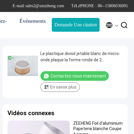
E-mail sales2@xmziheng.com
TéLéPHONE : 86--15806036091
ez-
Événements


Demande Une citation
Le plastique divisé jetable blanc de micro-
onde plaque la forme ronde de 2
compartiments
Contactez-nous maintenant
En savoir plus
Vidéos connexes
ZEEHENG Foil d'aluminium
Papeterie blanche Coupe