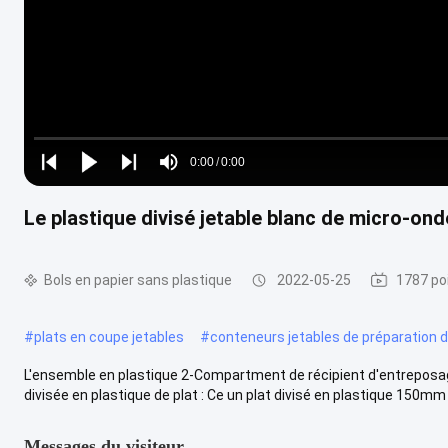
Loaded
:
0%
0:00
/
0:00
Play
Play
Play
Mute
Current
Duration
next
next
Le plastique divisé jetable blanc de micro-o
Time
Bols en papier sans plastique
2022-05-25
1787 po
#
plats en coupe jetables
#
conteneurs jetables de préparation 
L'ensemble en plastique 2-Compartment de récipient d'entreposage
divisée en plastique de plat : Ce un plat divisé en plastique 150mm e
Messages du visiteur