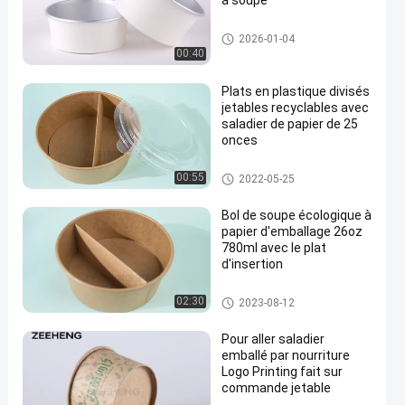
à soupe
Cuvette de papier d'aluminium
2026-01-04
en aluminium
00:40
Plats en plastique divisés
jetables recyclables avec
saladier de papier de 25
onces
en
Bols en papier sans plastique
00:55
2022-05-25
Bol de soupe écologique à
papier d'emballage 26oz
780ml avec le plat
d'insertion
Bols en papier sans plastique
02:30
2023-08-12
Pour aller saladier
emballé par nourriture
Logo Printing fait sur
commande jetable