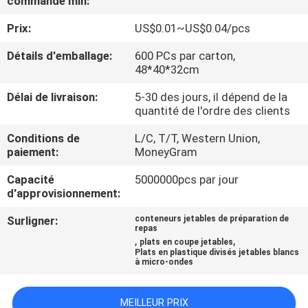
commande min:
Prix:
US$0.01~US$0.04/pcs
CONTRÔLE
DE
Détails d'emballage:
600 PCs par carton,
48*40*32cm
QUALITÉ
Délai de livraison:
5-30 des jours, il dépend de la
quantité de l'ordre des clients
CONTACTEZ-
Conditions de
L/C, T/T, Western Union,
NOUS
paiement:
MoneyGram
Capacité
5000000pcs par jour
NOUVELLES
d'approvisionnement:
Surligner:
conteneurs jetables de préparation de
repas
DEMANDEZ
,
,
plats en coupe jetables
Plats en plastique divisés jetables blancs
UNE
à micro-ondes
CITATION
MEILLEUR PRIX