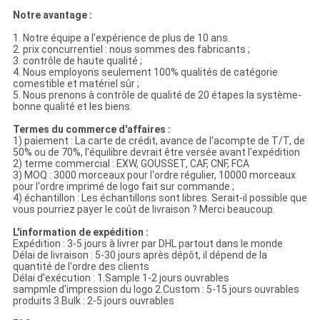
Notre avantage :
1. Notre équipe a l'expérience de plus de 10 ans.
2. prix concurrentiel : nous sommes des fabricants ;
3. contrôle de haute qualité ;
4. Nous employons seulement 100% qualités de catégorie
comestible et matériel sûr ;
5. Nous prenons à contrôle de qualité de 20 étapes la système-
bonne qualité et les biens.
Termes du commerce d'affaires :
1) paiement : La carte de crédit, avance de l'acompte de T/T, de
50% ou de 70%, l'équilibre devrait être versée avant l'expédition
2) terme commercial : EXW, GOUSSET, CAF, CNF, FCA
3) MOQ : 3000 morceaux pour l'ordre régulier, 10000 morceaux
pour l'ordre imprimé de logo fait sur commande ;
4) échantillon : Les échantillons sont libres. Serait-il possible que
vous pourriez payer le coût de livraison ? Merci beaucoup.
L'information de expédition :
Expédition : 3-5 jours à livrer par DHL partout dans le monde
Délai de livraison : 5-30 jours après dépôt, il dépend de la
quantité de l'ordre des clients
Délai d'exécution : 1.Sample 1-2 jours ouvrables
sampmle d'impression du logo 2.Custom : 5-15 jours ouvrables
produits 3.Bulk : 2-5 jours ouvrables