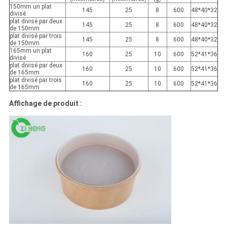
150mm un plat
145
25
8
600
48*40*32
divisé
plat divisé par deux
145
25
8
600
48*40*32
de 150mm
plat divisé par trois
145
25
8
600
48*40*32
de 150mm
165mm un plat
160
25
10
600
52*41*36
divisé
plat divisé par deux
160
25
10
600
52*41*36
de 165mm
plat divisé par trois
160
25
10
600
52*41*36
de 165mm
Affichage de produit :