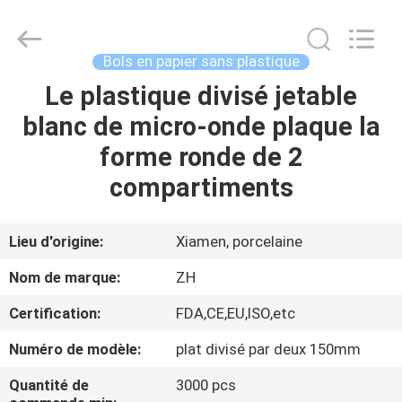
Zi
Heng
Environmental
Protection
Technology
Bols en papier sans plastique
Co.,
Ltd..
Le plastique divisé jetable
MAISON
All
Rights
Reserved.
blanc de micro-onde plaque la
PRODUITS
forme ronde de 2
compartiments
AU
SUJET
Lieu d'origine:
Xiamen, porcelaine
DE
Nom de marque:
ZH
NOUS
Certification:
FDA,CE,EU,ISO,etc
Numéro de modèle:
plat divisé par deux 150mm
VISITE
D'USINE
Quantité de
3000 pcs