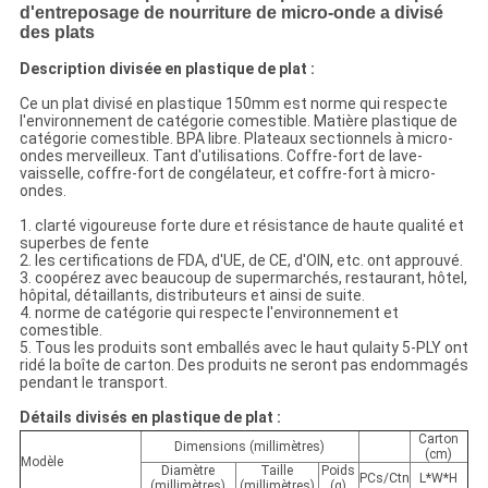
d'entreposage de nourriture de micro-onde a divisé
des plats
Description divisée en plastique de plat :
Ce un plat divisé en plastique 150mm est norme qui respecte
l'environnement de catégorie comestible. Matière plastique de
catégorie comestible. BPA libre. Plateaux sectionnels à micro-
ondes merveilleux. Tant d'utilisations. Coffre-fort de lave-
vaisselle, coffre-fort de congélateur, et coffre-fort à micro-
ondes.
1. clarté vigoureuse forte dure et résistance de haute qualité et
superbes de fente
2. les certifications de FDA, d'UE, de CE, d'OIN, etc. ont approuvé.
3. coopérez avec beaucoup de supermarchés, restaurant, hôtel,
hôpital, détaillants, distributeurs et ainsi de suite.
4. norme de catégorie qui respecte l'environnement et
comestible.
5. Tous les produits sont emballés avec le haut qulaity 5-PLY ont
ridé la boîte de carton. Des produits ne seront pas endommagés
pendant le transport.
Détails divisés en plastique de plat :
Carton
Dimensions (millimètres)
(cm)
Modèle
Diamètre
Taille
Poids
PCs/Ctn
L*W*H
(millimètres)
(millimètres)
(g)