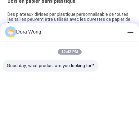
Bols en papier sans plastique
Des plateaux divisés par plastique personnalisable de toutes
les tailles peuvent être utilisés avec les cuvettes de papier de
Brown
Dora Wong
Plats en plastique divisés jetables de pp pour le dîner, se pliant
et se cassant résistant
12:42 PM
Plats en plastique écologiques de gâteau, plats en plastique
réutilisables avec vigoureux supplémentaire de couverture
Good day, what product are you looking for?
Catégories populaires
Tous
Cuvettes De Papier 
Bol En Papier 
D'emballage
Rectangulaire
Coupe À Sauce En 
Bols En Papier Avec 
Papier
Revêtement Rouge 
Et Noir
Cuvette De Papier 
Bol En Papier Doré
D'aluminium En 