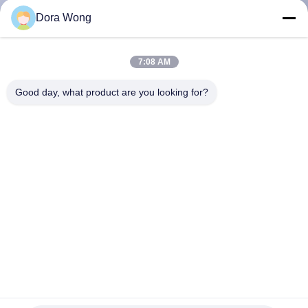
Dora Wong
CONTRÔLE
DE
7:08 AM
QUALITÉ
Good day, what product are you looking for?
CONTACTEZ-
NOUS
NOUVELLES
DEMANDEZ
UNE
6 oz Capacité Eco-friendly Ceniveau jetable facile à nettoyer
CITATION
Idéal pour les restaurants Les bars et les bureaux
Bol en papier rectangulaire
2026-01-06