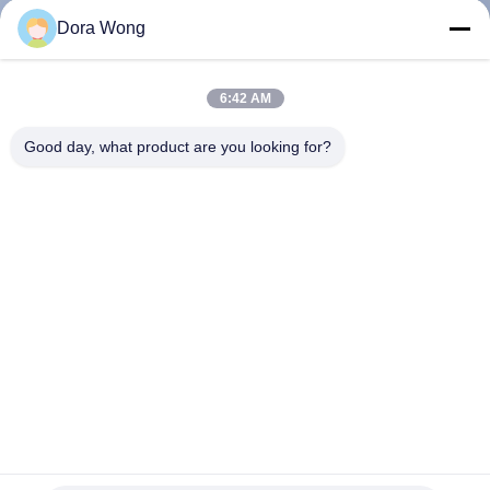
Dora Wong
CONTRÔLE
DE
6:42 AM
QUALITÉ
Good day, what product are you looking for?
CONTACTEZ-
NOUS
NOUVELLES
DEMANDEZ
UNE
Des bols jetables biodégradables écologiques de 1,5 oz, 2 oz, 3
CITATION
oz, 4 oz, sauce soja, type couvercle rond
Coupe à sauce en papier
2025-12-30