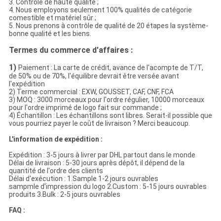
3. Contrôle de haute qualité ;
4. Nous employons seulement 100% qualités de catégorie
comestible et matériel sûr ;
5. Nous prenons à contrôle de qualité de 20 étapes la système-
bonne qualité et les biens.
Termes du commerce d'affaires :
1)
Paiement : La carte de crédit, avance de l'acompte de T/T,
de 50% ou de 70%, l'équilibre devrait être versée avant
l'expédition
2) Terme commercial : EXW, GOUSSET, CAF, CNF, FCA
3) MOQ : 3000 morceaux pour l'ordre régulier, 10000 morceaux
pour l'ordre imprimé de logo fait sur commande ;
4) Échantillon : Les échantillons sont libres. Serait-il possible que
vous pourriez payer le coût de livraison ? Merci beaucoup.
L'information de expédition :
Expédition : 3-5 jours à livrer par DHL partout dans le monde
Délai de livraison : 5-30 jours après dépôt, il dépend de la
quantité de l'ordre des clients
Délai d'exécution : 1.Sample 1-2 jours ouvrables
sampmle d'impression du logo 2.Custom : 5-15 jours ouvrables
produits 3.Bulk : 2-5 jours ouvrables
FAQ :