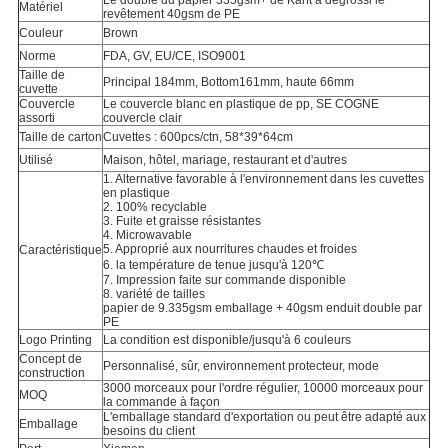
Le double du papier 335gsm+ de Karft a dégrossi le
Matériel
revêtement 40gsm de PE
Couleur
Brown
Norme
FDA, GV, EU/CE, ISO9001
Taille de
Principal 184mm, Bottom161mm, haute 66mm
cuvette
Couvercle
Le couvercle blanc en plastique de pp, SE COGNE
assorti
couvercle clair
Taille de carton
Cuvettes : 600pcs/ctn, 58*39*64cm
Utilisé
Maison, hôtel, mariage, restaurant et d'autres
1. Alternative favorable à l'environnement dans les cuvettes
en plastique
2. 100% recyclable
3. Fuite et graisse résistantes
4. Microwavable
5. Approprié aux nourritures chaudes et froides
Caractéristique
6. la température de tenue jusqu'à 120℃
7. Impression faite sur commande disponible
8. variété de tailles
papier de 9.335gsm emballage + 40gsm enduit double par
PE
Logo Printing
La condition est disponible/jusqu'à 6 couleurs
Concept de
Personnalisé, sûr, environnement protecteur, mode
construction
3000 morceaux pour l'ordre régulier, 10000 morceaux pour
MOQ
la commande à façon
L'emballage standard d'exportation ou peut être adapté aux
Emballage
besoins du client