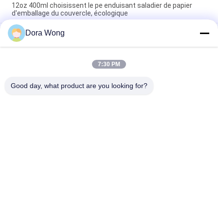
12oz 400ml choisissent le pe enduisant saladier de papier
d'emballage du couvercle, écologique
Dora Wong
Le PE a enduit la tasse de dessert de cuvettes de papier
d'emballage de nourriture de salade de 16oz 500ml Matt du
couvercle
7:30 PM
vaisselle de cuisine jetable vigoureuse ronde de bols de soupe
à 42oz 1300ml avec le couvercle clair d'ANIMAL FAMILIER
Good day, what product are you looking for?
Catégories populaires
Tous
Cuvettes De Papier 
Bol En Papier 
D'emballage
Rectangulaire
Coupe À Sauce En 
Bols En Papier Avec 
Papier
Revêtement Rouge 
Et Noir
Cuvette De Papier 
Bol En Papier Doré
D'aluminium En 
Aluminium