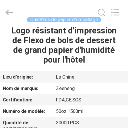
Zi
Heng
Environmental
Protection
Technology
Cuvettes de papier d'emballage
Co.,
Ltd..
Logo résistant d'impression
MAISON
All
Rights
Reserved.
de Flexo de bols de dessert
PRODUITS
de grand papier d'humidité
pour l'hôtel
AU
SUJET
Lieu d'origine:
La Chine
DE
Nom de marque:
Zeeheng
NOUS
Certification:
FDA,CE,SGS
Numéro de modèle:
50oz 1500ml
VISITE
D'USINE
Quantité de
30000 PCS