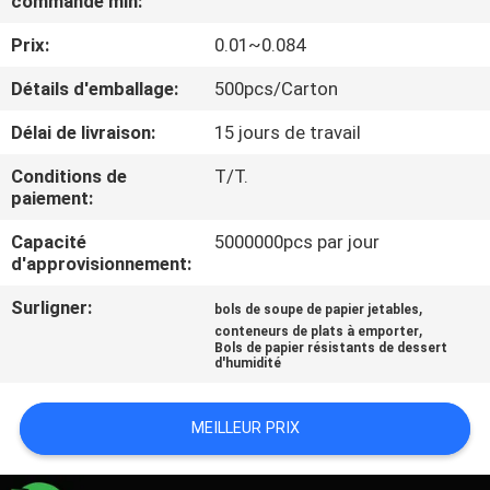
commande min:
Prix:
0.01~0.084
CONTRÔLE
DE
Détails d'emballage:
500pcs/Carton
QUALITÉ
Délai de livraison:
15 jours de travail
Conditions de
T/T.
CONTACTEZ-
paiement:
NOUS
Capacité
5000000pcs par jour
d'approvisionnement:
NOUVELLES
Surligner:
,
bols de soupe de papier jetables
,
conteneurs de plats à emporter
Bols de papier résistants de dessert
d'humidité
DEMANDEZ
UNE
MEILLEUR PRIX
CITATION